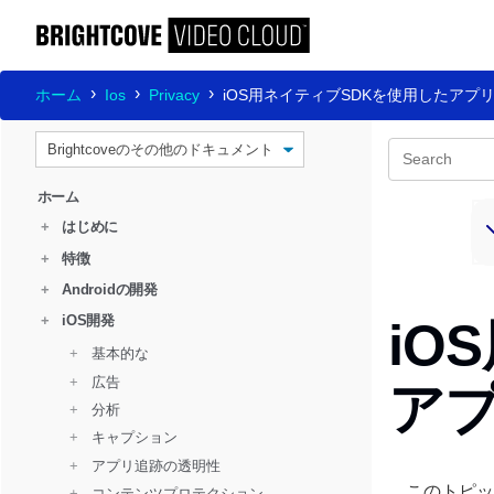
ホーム
Ios
Privacy
iOS用ネイティブSDKを使用したアプ
ホーム
+
はじめに
+
特徴
+
Androidの開発
+
iOS開発
iO
+ 
  基本的な
+ 
  広告
ア
+ 
  分析
+ 
  キャプション
+ 
  アプリ追跡の透明性
このトピック
+ 
  コンテンツプロテクション