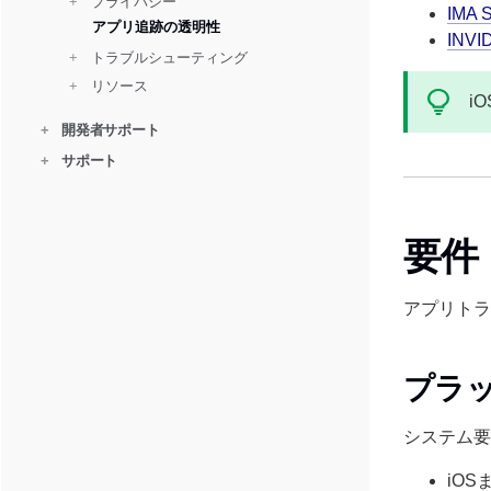
+ 
  プライバシー
IMA
アプリ追跡の透明性
INV
+ 
  トラブルシューティング
+ 
  リソース
i
+
開発者サポート
+
サポート
要件
アプリトラ
プラ
システム要
iOS