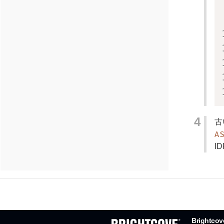
古
A
I
Brightc