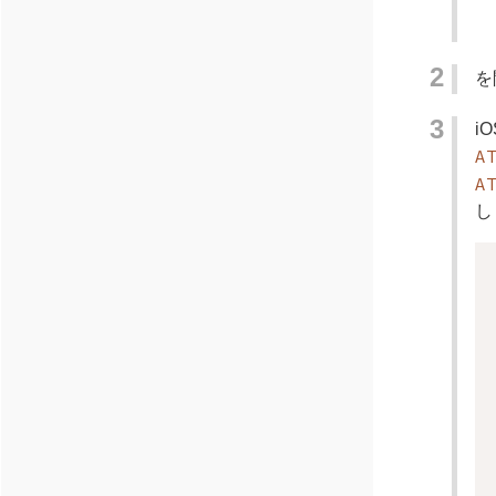
を
i
A
A
し