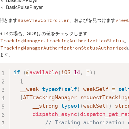
BasicIMAPlayer
BasicPulsePlayer
BaseViewController
view
開きます
、およびを見つけます
OS 14の場合、SDKはの値をチェックします
TTrackingManager.trackingAuthorizationStatus
。
TTrackingManagerAuthorizationStatusAuthorized
ます。
if
(
@
available
(
iOS 
14
,
*
)
)
{
  __weak 
typeof
(
self
)
 weakSelf 
=
sel
[
ATTrackingManager requestTracking
      __strong 
typeof
(
weakSelf
)
 stro
dispatch_async
(
dispatch_get_ma
// Tracking authorization 