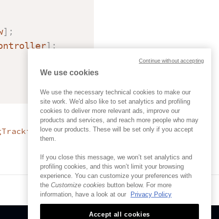
w
]
;
ontroller
]
;
Continue without accepting
We use cookies
We use the necessary technical cookies to make our
site work. We'd also like to set analytics and profiling
cookies to deliver more relevant ads, improve our
products and services, and reach more people who may
love our products. These will be set only if you accept
gTrackingEnabled
them.
If you close this message, we won’t set analytics and
profiling cookies, and this won’t limit your browsing
experience. You can customize your preferences with
the
Customize cookies
button below. For more
ページの最終更新日04 Oct 2021
information, have a look at our
Privacy Policy
Accept all cookies