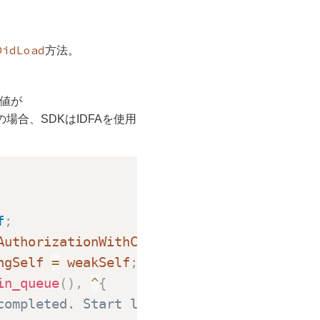
DidLoad
方法。
値が
の場合、SDKはIDFAを使用
f
;
AuthorizationWithCompletionHandler
:
^
(
ATTr
ngSelf 
=
 weakSelf
;
in_queue
(
)
,
^
{
completed. Start loading ads here.