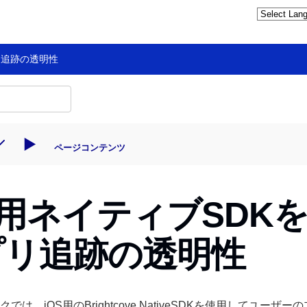
リ追跡の透明性
ページコンテンツ
S用ネイティブSDK
プリ追跡の透明性
では、iOS用のBrightcove NativeSDKを使用してユー