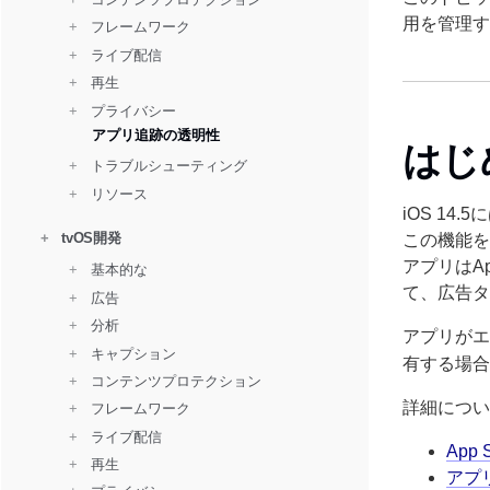
用を管理す
+ 
  フレームワーク
+ 
  ライブ配信
+ 
  再生
+ 
  プライバシー
アプリ追跡の透明性
はじ
+ 
  トラブルシューティング
+ 
  リソース
iOS 14
+
tvOS開発
この機能を
アプリはA
+ 
  基本的な
て、広告タ
+ 
  広告
+ 
  分析
アプリがエ
+ 
  キャプション
有する場合
+ 
  コンテンツプロテクション
詳細につい
+ 
  フレームワーク
+ 
  ライブ配信
App
+ 
  再生
アプ