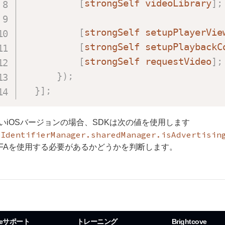
[
strongSelf videoLibrary
]
;
[
strongSelf setupPlayerVie
[
strongSelf setupPlaybackC
[
strongSelf requestVideo
]
;
}
)
;
}
]
;
いiOSバージョンの場合、SDKは次の値を使用します
SIdentifierManager.sharedManager.isAdvertisin
DFAを使用する必要があるかどうかを判断します。
oveサポート
トレーニング
Brightcove