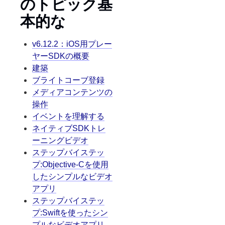
のトピック基
本的な
v6.12.2：iOS用プレー
ヤーSDKの概要
建築
ブライトコーブ登録
メディアコンテンツの
操作
イベントを理解する
ネイティブSDKトレ
ーニングビデオ
ステップバイステッ
プ:Objective-Cを使用
したシンプルなビデオ
アプリ
ステップバイステッ
プ:Swiftを使ったシン
プルなビデオアプリ