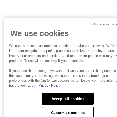
プ
ラ
イ
©2026
バ
Brightcove
シ
Continue without 
Inc. All
ー
We use cookies
rights
|
reserved.
利
用
We use the necessary technical cookies to make our site work. We'd a
規
like to set analytics and profiling cookies to deliver more relevant ads,
約
improve our products and services, and reach more people who may lo
products. These will be set only if you accept them.
If you close this message, we won’t set analytics and profiling cookies
this won’t limit your browsing experience. You can customize your
preferences with the
Customize cookies
button below. For more informa
have a look at our
Privacy Policy
Accept all cookies
Customize cookies