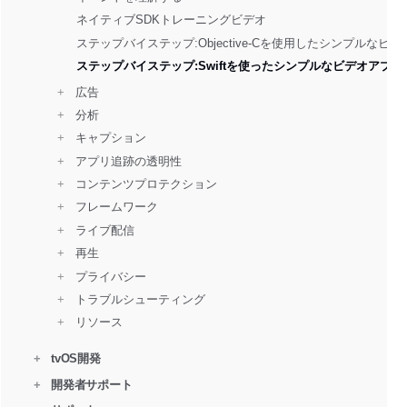
ネイティブSDKトレーニングビデオ
ステップバイステップ:Objective-Cを使用したシンプルなビ
ステップバイステップ:Swiftを使ったシンプルなビデオアプリ
+ 
  広告
+ 
  分析
+ 
  キャプション
+ 
  アプリ追跡の透明性
+ 
  コンテンツプロテクション
+ 
  フレームワーク
+ 
  ライブ配信
+ 
  再生
+ 
  プライバシー
+ 
  トラブルシューティング
+ 
  リソース
+
tvOS開発
+
開発者サポート