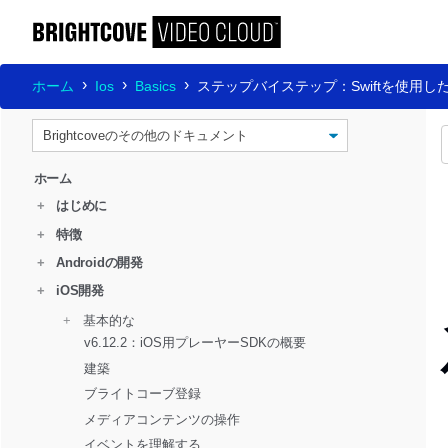
ホーム
Ios
Basics
ステップバイステップ：Swiftを使用
ホーム
+
はじめに
+
特徴
+
Androidの開発
+
iOS開発
+ 
  基本的な
v6.12.2：iOS用プレーヤーSDKの概要
建築
ブライトコーブ登録
メディアコンテンツの操作
イベントを理解する